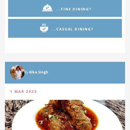
...FINE DINING?
...CASUAL DINING?
By
Alka Singh
1 MAR 2025