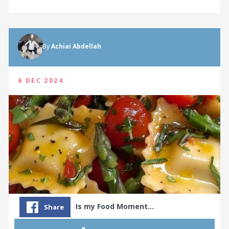
By
Achiai Abdellah
6 DEC 2024
© 2026 WORLD GOURMET SOCIETY
Is my Food Moment…
Share
TERMS & CONDITIONS
PRIVACY POLICY