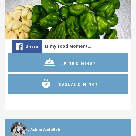
Is my Food Moment…
Share
...FINE DINING?
...CASUAL DINING?
By
Achiai Abdellah