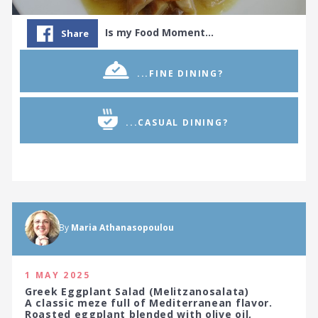
Is my Food Moment…
Share
...FINE DINING?
...CASUAL DINING?
By
Maria Athanasopoulou
1 MAY 2025
Greek Eggplant Salad (Melitzanosalata)
A classic meze full of Mediterranean flavor.
Roasted eggplant blended with olive oil,