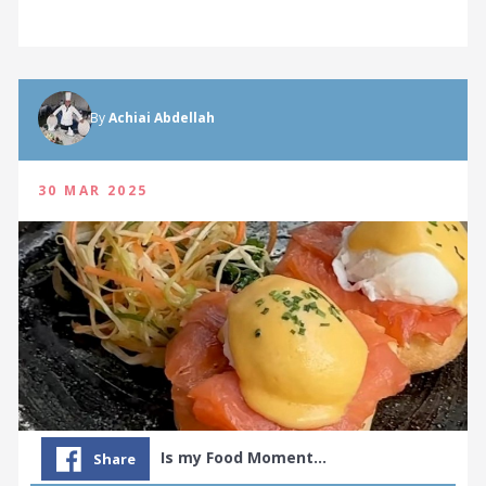
By
Achiai Abdellah
30 MAR 2025
Is my Food Moment…
Share