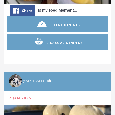
Is my Food Moment…
Share
...FINE DINING?
...CASUAL DINING?
By
Achiai Abdellah
7 JAN 2025