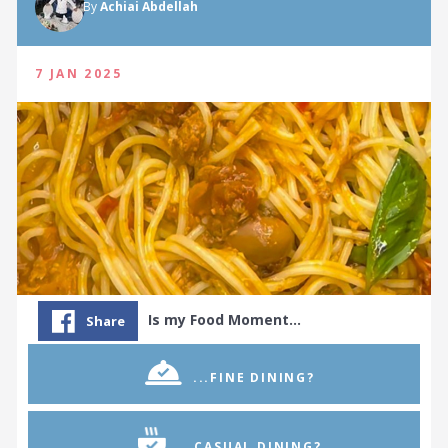
By
Achiai Abdellah
7 JAN 2025
Is my Food Moment…
Share
...FINE DINING?
...CASUAL DINING?