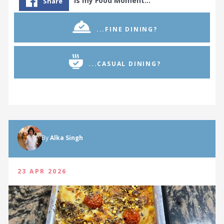
Is my Food Moment…
Share
...FINE DINING?
...CASUAL DINING?
By
Alka Singh
23 APR 2026