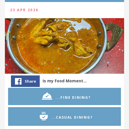
23 APR 2026
Is my Food Moment…
Share
...FINE DINING?
...CASUAL DINING?