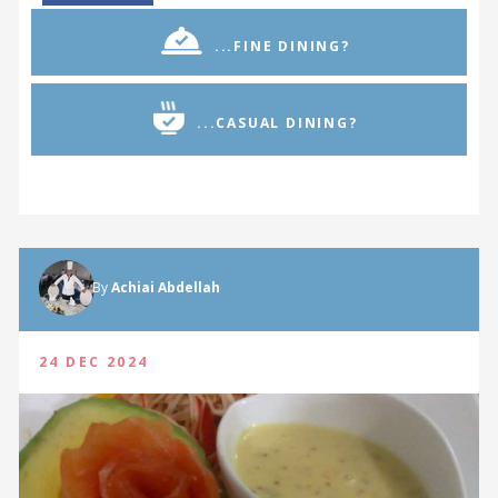
...FINE DINING?
...CASUAL DINING?
By
Achiai Abdellah
24 DEC 2024