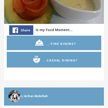
Is my Food Moment…
Share
...FINE DINING?
...CASUAL DINING?
By
Achiai Abdellah