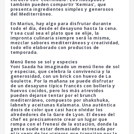
también pueden compartir ‘Kemias’, que
presenta ingredientes simples y generosos
del Mediterráneo.
En Marius, hay algo para disfrutar durante
todo el día, desde el desayuno hasta la cena.
Y sea cual sea el plato que se elije, la
impronta culinaria siempre será la misma,
mezclar sabores mediterráneos y creatividad,
todo ello elaborado con productos de
temporada.
Menú lleno se sol y especies
Yoni Saada ha imaginado un menú lleno de sol
y especias, que celebra la convivencia y la
generosidad, con un brick con huevo de La
Goulette. Por la mañana se puede disfrutar
de un desayuno típico francés con bollería y
huevos cocidos, pero los más atrevidos
pueden dejarse tentar por el brunch
mediterráneo, compuesto por shakshuka,
labneh y aceitunas Kalamata. Una auténtica
dosis de color que casi hace olvidar los
alrededores de la Gare de Lyon. El deseo del
chef es precisamente crear un lugar que
rompa con el frenesí de la estación, donde la
gente suele estar demasiado estresada por
el ir venir de los viajeros que transitan por la