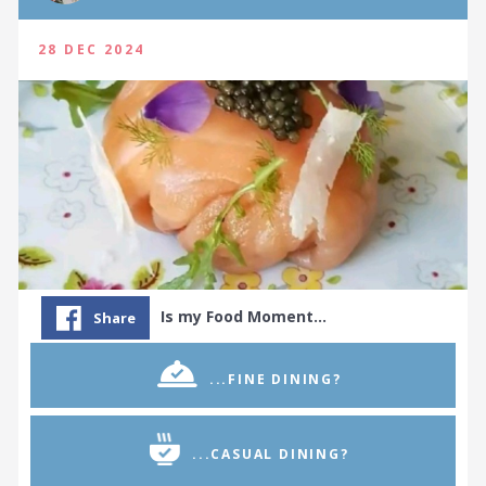
28 DEC 2024
Is my Food Moment…
Share
...FINE DINING?
...CASUAL DINING?