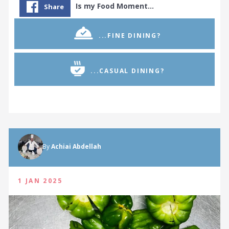
Is my Food Moment…
Share
...FINE DINING?
...CASUAL DINING?
By
Achiai Abdellah
1 JAN 2025