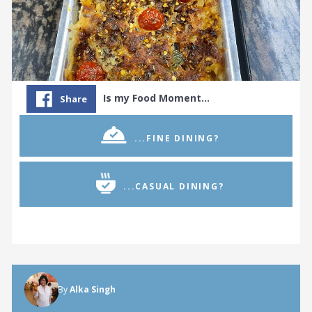
Is my Food Moment…
Share
...FINE DINING?
...CASUAL DINING?
By
Alka Singh