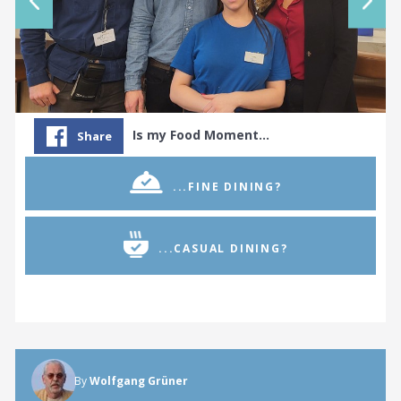
Is my Food Moment…
Share
...FINE DINING?
...CASUAL DINING?
By
Wolfgang Grüner