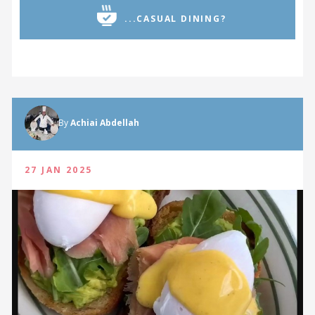
...CASUAL DINING?
By
Achiai Abdellah
27 JAN 2025