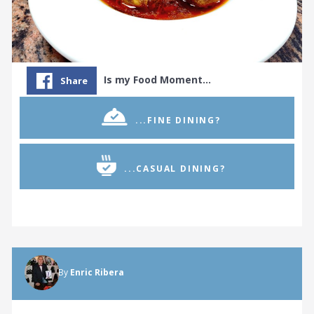
Is my Food Moment…
Share
...FINE DINING?
...CASUAL DINING?
By
Enric Ribera