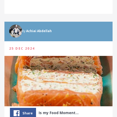
By
Achiai Abdellah
25 DEC 2024
Is my Food Moment…
Share