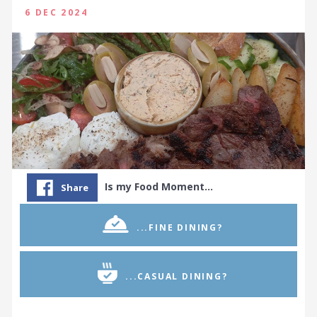
6 DEC 2024
Is my Food Moment…
Share
...FINE DINING?
...CASUAL DINING?